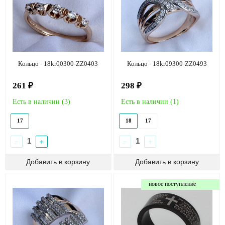
Кольцо - 18kr00300-ZZ0403
Кольцо - 18kr09300-ZZ0493
261 ₽
298 ₽
Есть в наличии (
3
)
Есть в наличии (
1
)
17
18
17
−
+
−
+
новое поступление