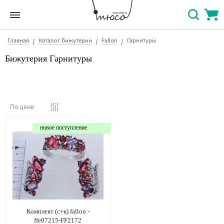
Главная
Каталог бижутерии
Fallon
Гарнитуры
Бижутерия Гарнитуры
По цене
новое поступление
Комплект (с+к) fallon -
ffe07215-FF2172