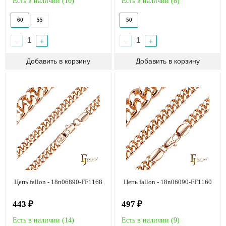
Есть в наличии (
10
)
Есть в наличии (
8
)
60
55
50
−
+
−
+
Цепь fallon - 18n06890-FF1168
Цепь fallon - 18n06090-FF1160
443 ₽
497 ₽
Есть в наличии (
14
)
Есть в наличии (
9
)