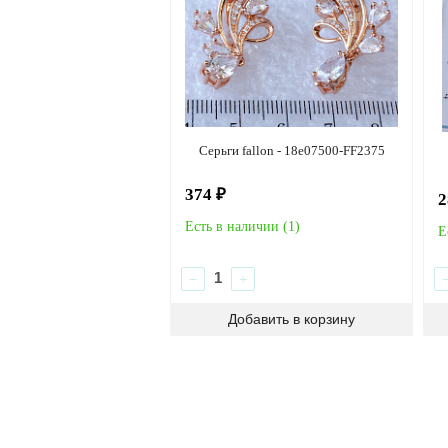
Серьги fallon - 18e07500-FF2375
374 ₽
2
Есть в наличии (
1
)
Е
−
+