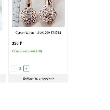
Серьги fallon - 18e01200-FF8512
356 ₽
Есть в наличии (
10
)
−
+