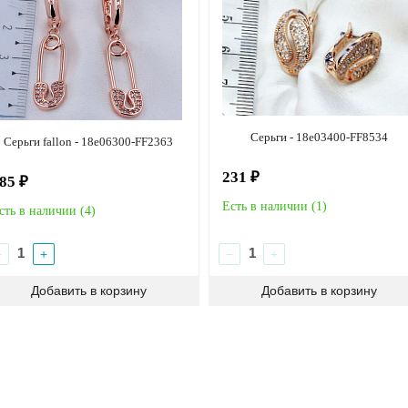
Серьги - 18e03400-FF8534
Серьги fallon - 18e06300-FF2363
231 ₽
85 ₽
Есть в наличии (
1
)
сть в наличии (
4
)
−
+
−
+