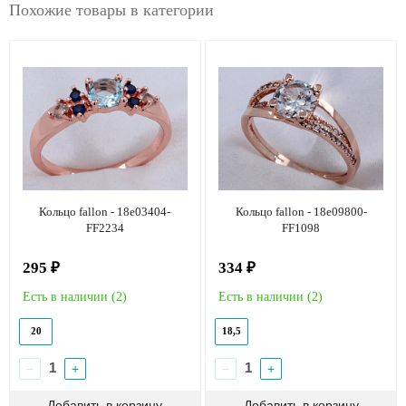
Похожие товары в категории
Кольцо fallon - 18e03404-
Кольцо fallon - 18e09800-
FF2234
FF1098
295 ₽
334 ₽
Есть в наличии (
2
)
Есть в наличии (
2
)
20
18,5
−
+
−
+